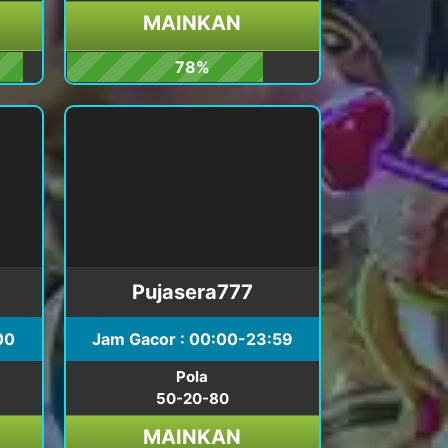
MAINKAN
78%
Pujasera777
00
Jam Gacor : 00:00-23:59
Pola
50-20-80
MAINKAN