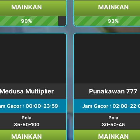
MAINKAN
MAINKAN
90%
93%
Medusa Multiplier
Punakawan 777
am Gacor : 00:00-23:59
Jam Gacor : 02:00-22:
Pola
Pola
35-50-100
30-50-45
MAINKAN
MAINKAN