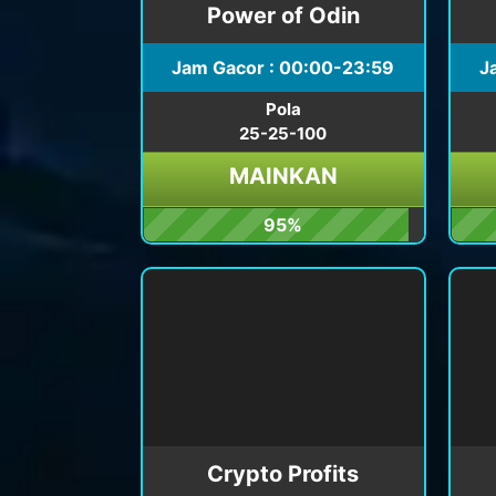
Power of Odin
Jam Gacor : 00:00-23:59
J
Pola
25-25-100
MAINKAN
95%
Crypto Profits