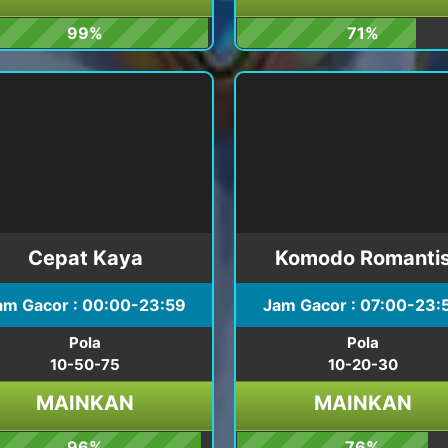
99%
71%
Cepat Kaya
Komodo Romanti
am Gacor : 00:00-23:59
Jam Gacor : 07:00-23:
Pola
Pola
10-50-75
10-20-30
MAINKAN
MAINKAN
96%
76%