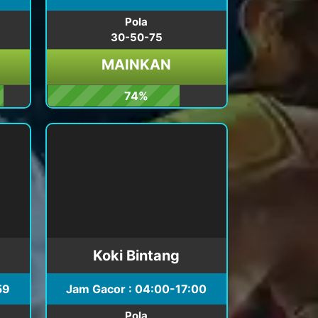
Pola
30-50-75
MAINKAN
74%
Koki Bintang
59
Jam Gacor : 04:00-17:00
Pola